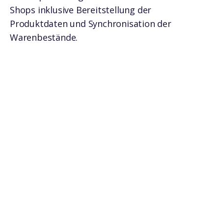
Shops inklusive Bereitstellung der
Produktdaten und Synchronisation der
Warenbestände.
Die wichtigsten
Features
Die Multi Shop Lösung von Platoyo
ermöglichen maximale Flexibilität für
Plattform-Betreibende, Händler und
Händlerinnen.
Seller profitieren von der
zentralen Omnichannel-Infrastruktur in