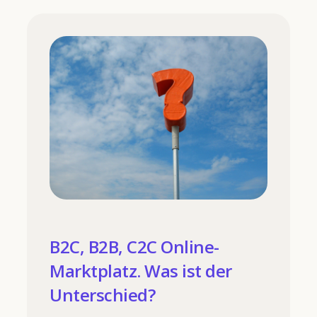
B2C, B2B, C2C Online-
Marktplatz. Was ist der
Unterschied?