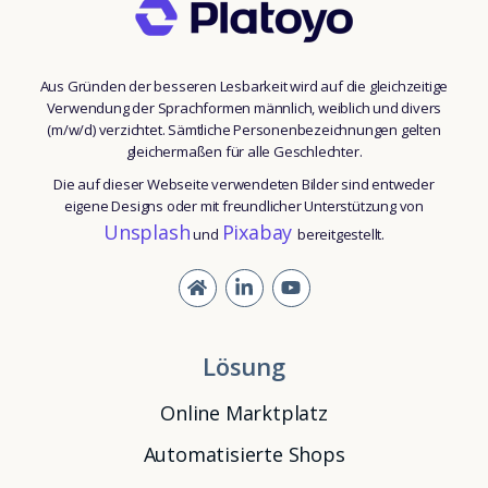
Aus Gründen der besseren Lesbarkeit wird auf die gleichzeitige
Verwendung der Sprachformen männlich, weiblich und divers
(m/w/d) verzichtet. Sämtliche Personenbezeichnungen gelten
gleichermaßen für alle Geschlechter.
Die auf dieser Webseite verwendeten Bilder sind entweder
eigene Designs oder mit freundlicher Unterstützung von
Unsplash
Pixabay
und
bereitgestellt.
Lösung
Online Marktplatz
Automatisierte Shops