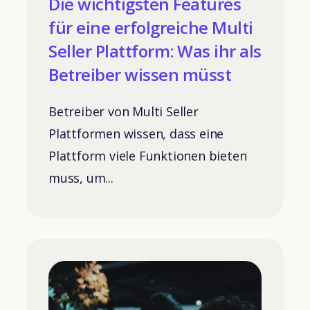
Die wichtigsten Features
für eine erfolgreiche Multi
Seller Plattform: Was ihr als
Betreiber wissen müsst
Betreiber von Multi Seller
Plattformen wissen, dass eine
Plattform viele Funktionen bieten
muss, um...