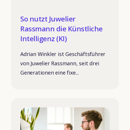
So nutzt Juwelier
Rassmann die Künstliche
Intelligenz (KI)
Adrian Winkler ist Geschäftsführer
von Juwelier Rassmann, seit drei
Generationen eine fixe...