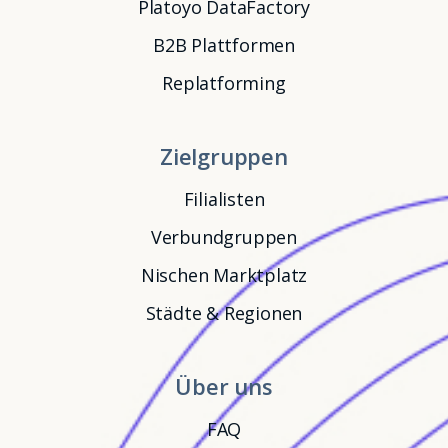
Platoyo DataFactory
B2B Plattformen
Replatforming
Zielgruppen
Filialisten
Verbundgruppen
Nischen Marktplatz
Städte & Regionen
Über uns
FAQ