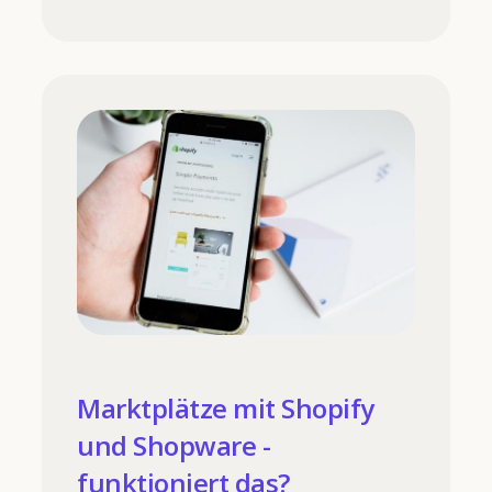
Marktplätze mit Shopify
und Shopware -
funktioniert das?