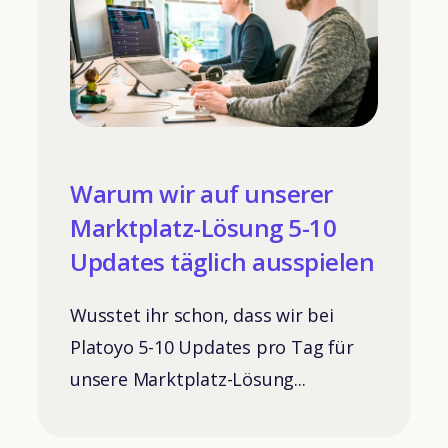
Warum wir auf unserer
Marktplatz-Lösung 5-10
Updates täglich ausspielen
Wusstet ihr schon, dass wir bei
Platoyo 5-10 Updates pro Tag für
unsere Marktplatz-Lösung...