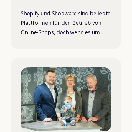
Shopify und Shopware sind beliebte
Plattformen für den Betrieb von
Online-Shops, doch wenn es um...